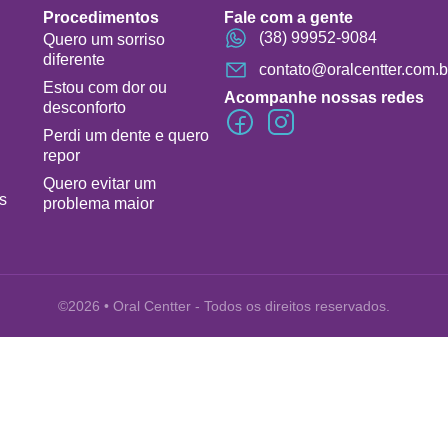
Procedimentos
Fale com a gente
(38) 99952-9084
Quero um sorriso
diferente
contato@oralcentter.com.b
Estou com dor ou
Acompanhe nossas redes
desconforto
Perdi um dente e quero
repor
Quero evitar um
s
problema maior
©2026 • Oral Centter - Todos os direitos reservados.