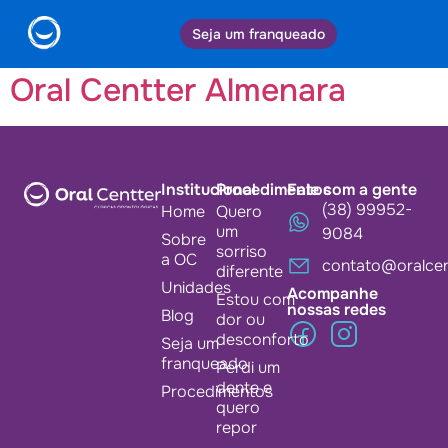
Cidade:
Almenara
Seja um franqueado
Oral Centter Almenara
Institucional
Procedimentos
Fale com a gente
(38) 99952-
Home
Quero
um
9084
Sobre
sorriso
a OC
contato@oralcen
diferente
Unidades
Acompanhe
Estou com
nossas redes
Blog
dor ou
desconforto
Seja um
franqueado
Perdi um
dente e
Procedimentos
quero
repor