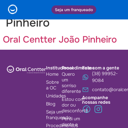
Cidade:
João
Seja um franqueado
Pinheiro
Oral Centter João Pinheiro
Institucional
Procedimentos
Fale com a gente
(38) 99952-
Home
Quero
um
9084
Sobre
sorriso
a OC
contato@oralcen
diferente
Unidades
Acompanhe
Estou com
nossas redes
Blog
dor ou
desconforto
Seja um
franqueado
Perdi um
dente e
Procedimentos