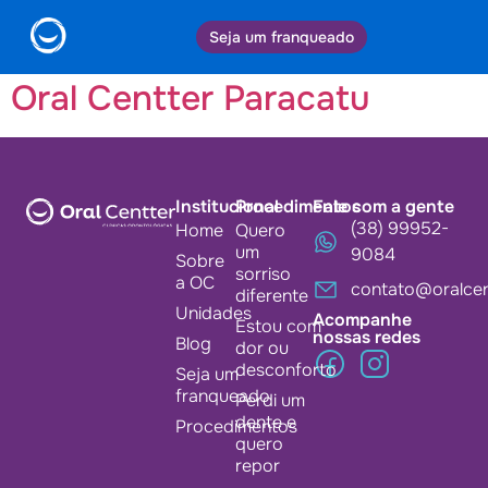
Cidade:
Paracatu
Seja um franqueado
Oral Centter Paracatu
Institucional
Procedimentos
Fale com a gente
(38) 99952-
Home
Quero
um
9084
Sobre
sorriso
a OC
contato@oralcen
diferente
Unidades
Acompanhe
Estou com
nossas redes
Blog
dor ou
desconforto
Seja um
franqueado
Perdi um
dente e
Procedimentos
quero
repor