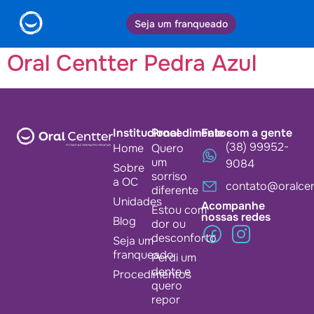
Cidade:
Pedra Azul
Seja um franqueado
Oral Centter Pedra Azul
Institucional
Procedimentos
Fale com a gente
(38) 99952-
Home
Quero
um
9084
Sobre
sorriso
a OC
contato@oralcen
diferente
Unidades
Acompanhe
Estou com
nossas redes
Blog
dor ou
desconforto
Seja um
franqueado
Perdi um
dente e
Procedimentos
quero
repor