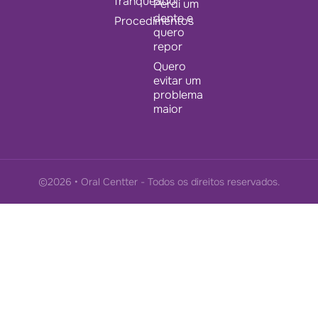
franqueado
Perdi um
dente e
Procedimentos
quero
repor
Quero
evitar um
problema
maior
©2026 • Oral Centter - Todos os direitos reservados.