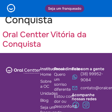
Cidade:
Vitória da
Seja um franqueado
Conquista
Oral Centter Vitória da
Conquista
Institucional
Procedimentos
Fale com a gente
(38) 99952-
Home
Quero
um
9084
Sobre
sorriso
a OC
contato@oralcen
diferente
Unidades
Acompanhe
Estou com
nossas redes
Blog
dor ou
desconforto
Seja um