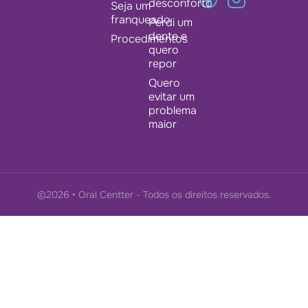
desconforto
Seja um
franqueado
Perdi um
dente e
Procedimentos
quero
repor
Quero
evitar um
problema
maior
©2026 • Oral Centter - Todos os direitos reservados.