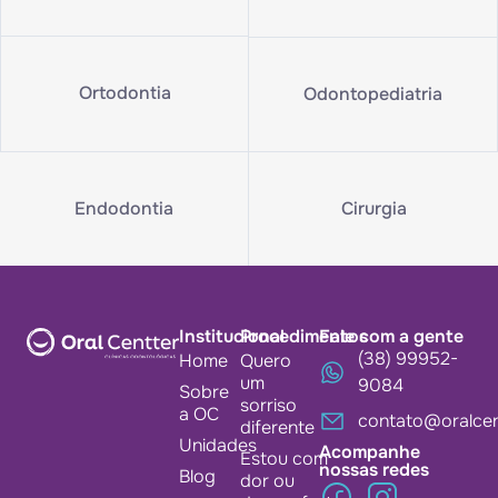
Ortodontia
Odontopediatria
Endodontia
Cirurgia
Institucional
Procedimentos
Fale com a gente
(38) 99952-
Home
Quero
um
9084
Sobre
sorriso
a OC
contato@oralcen
diferente
Unidades
Acompanhe
Estou com
nossas redes
Blog
dor ou