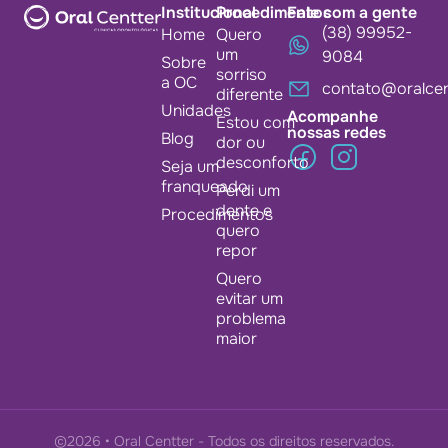
Institucional
Procedimentos
Fale com a gente
(38) 99952-
Home
Quero
um
9084
Sobre
sorriso
a OC
contato@oralcen
diferente
Unidades
Acompanhe
Estou com
nossas redes
Blog
dor ou
desconforto
Seja um
franqueado
Perdi um
dente e
Procedimentos
quero
repor
Quero
evitar um
problema
maior
©2026 • Oral Centter - Todos os direitos reservados.