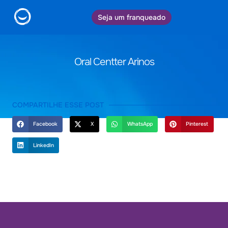
Seja um franqueado
Oral Centter Arinos
COMPARTILHE ESSE POST
Facebook
X
WhatsApp
Pinterest
LinkedIn