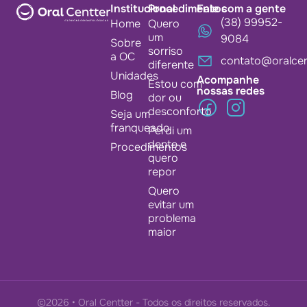
Institucional
Procedimentos
Fale com a gente
(38) 99952-
Home
Quero
um
9084
Sobre
sorriso
a OC
contato@oralcen
diferente
Unidades
Acompanhe
Estou com
nossas redes
Blog
dor ou
desconforto
Seja um
franqueado
Perdi um
dente e
Procedimentos
quero
repor
Quero
evitar um
problema
maior
©2026 • Oral Centter - Todos os direitos reservados.