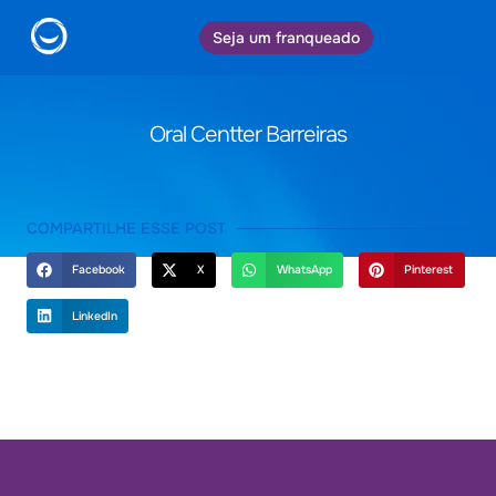
Seja um franqueado
Oral Centter Barreiras
COMPARTILHE ESSE POST
Facebook
X
WhatsApp
Pinterest
LinkedIn