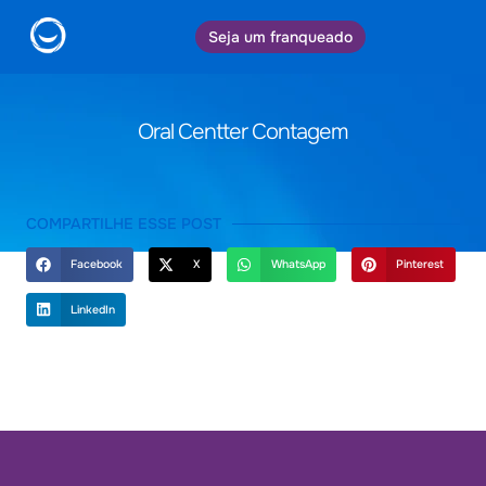
Seja um franqueado
Oral Centter Contagem
COMPARTILHE ESSE POST
Facebook
X
WhatsApp
Pinterest
LinkedIn