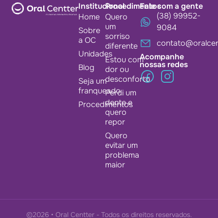
Institucional
Procedimentos
Fale com a gente
(38) 99952-
Home
Quero
um
9084
Sobre
sorriso
a OC
contato@oralcen
diferente
Unidades
Acompanhe
Estou com
nossas redes
Blog
dor ou
desconforto
Seja um
franqueado
Perdi um
dente e
Procedimentos
quero
repor
Quero
evitar um
problema
maior
©2026 • Oral Centter - Todos os direitos reservados.