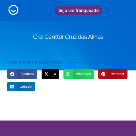
Seja um franqueado
Oral Centter Cruz das Almas
COMPARTILHE ESSE POST
Facebook
X
WhatsApp
Pinterest
LinkedIn