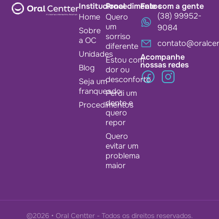
Institucional
Procedimentos
Fale com a gente
(38) 99952-
Home
Quero
um
9084
Sobre
sorriso
a OC
contato@oralcen
diferente
Unidades
Acompanhe
Estou com
nossas redes
Blog
dor ou
desconforto
Seja um
franqueado
Perdi um
dente e
Procedimentos
quero
repor
Quero
evitar um
problema
maior
©2026 • Oral Centter - Todos os direitos reservados.