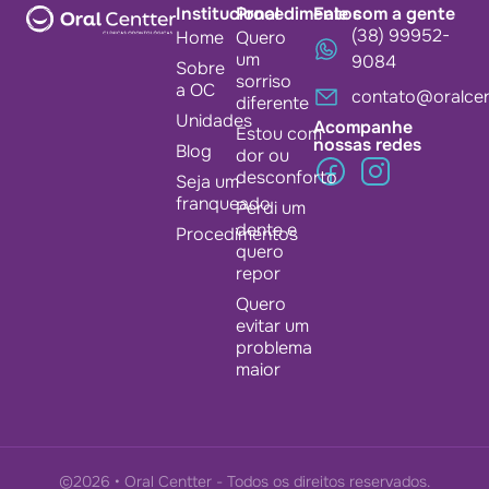
Institucional
Procedimentos
Fale com a gente
(38) 99952-
Home
Quero
um
9084
Sobre
sorriso
a OC
contato@oralcen
diferente
Unidades
Acompanhe
Estou com
nossas redes
Blog
dor ou
desconforto
Seja um
franqueado
Perdi um
dente e
Procedimentos
quero
repor
Quero
evitar um
problema
maior
©2026 • Oral Centter - Todos os direitos reservados.