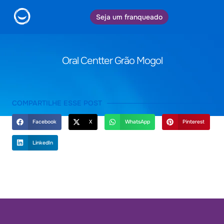
Seja um franqueado
Oral Centter Grão Mogol
COMPARTILHE ESSE POST
Facebook
X
WhatsApp
Pinterest
LinkedIn