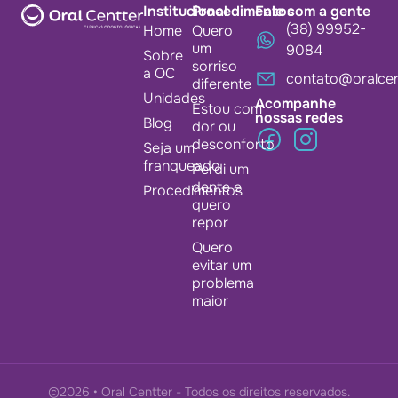
Institucional
Procedimentos
Fale com a gente
(38) 99952-
Home
Quero
um
9084
Sobre
sorriso
a OC
contato@oralcen
diferente
Unidades
Acompanhe
Estou com
nossas redes
Blog
dor ou
desconforto
Seja um
franqueado
Perdi um
dente e
Procedimentos
quero
repor
Quero
evitar um
problema
maior
©2026 • Oral Centter - Todos os direitos reservados.