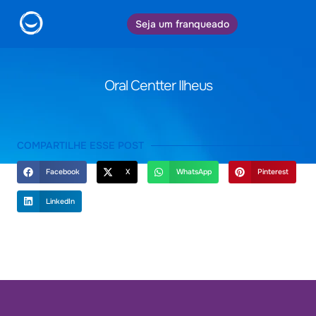
Seja um franqueado
Oral Centter Ilheus
COMPARTILHE ESSE POST
Facebook
X
WhatsApp
Pinterest
LinkedIn