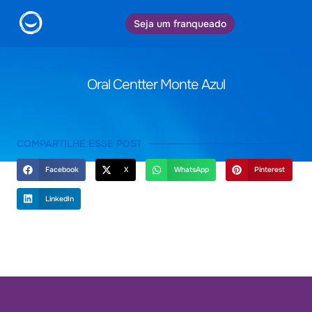
Seja um franqueado
Oral Centter Monte Azul
COMPARTILHE ESSE POST
Facebook
X
WhatsApp
Pinterest
LinkedIn