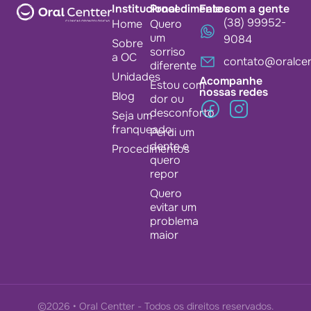
Institucional
Procedimentos
Fale com a gente
(38) 99952-
Home
Quero
um
9084
Sobre
sorriso
a OC
contato@oralcen
diferente
Unidades
Acompanhe
Estou com
nossas redes
Blog
dor ou
desconforto
Seja um
franqueado
Perdi um
dente e
Procedimentos
quero
repor
Quero
evitar um
problema
maior
©2026 • Oral Centter - Todos os direitos reservados.