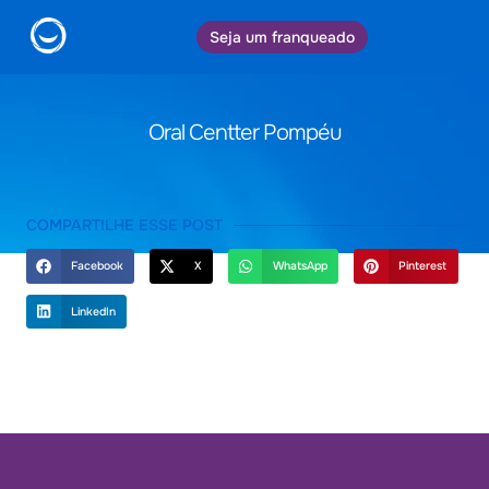
Seja um franqueado
Oral Centter Pompéu
COMPARTILHE ESSE POST
Facebook
X
WhatsApp
Pinterest
LinkedIn