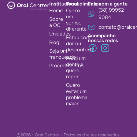
Institucional
Procedimentos
Fale com a gente
(38) 99952-
Home
Quero
um
9084
Sobre
sorriso
a OC
contato@oralcen
diferente
Unidades
Acompanhe
Estou com
nossas redes
Blog
dor ou
desconforto
Seja um
franqueado
Perdi um
dente e
Procedimentos
quero
repor
Quero
evitar um
problema
maior
©2026 • Oral Centter - Todos os direitos reservados.