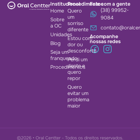
Institucional
Procedimentos
Fale com a gente
(38) 99952-
Home
Quero
um
9084
Sobre
sorriso
a OC
contato@oralcen
diferente
Unidades
Acompanhe
Estou com
nossas redes
Blog
dor ou
desconforto
Seja um
franqueado
Perdi um
dente e
Procedimentos
quero
repor
Quero
evitar um
problema
maior
©2026 • Oral Centter - Todos os direitos reservados.