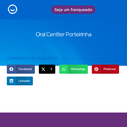
Seja um franqueado
Oral Centter Porteirinha
COMPARTILHE ESSE POST
Facebook
X
WhatsApp
Pinterest
LinkedIn