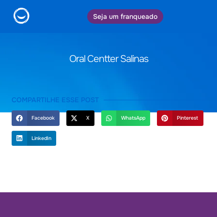
Seja um franqueado
Oral Centter Salinas
COMPARTILHE ESSE POST
Facebook
X
WhatsApp
Pinterest
LinkedIn