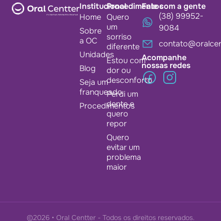
Institucional
Procedimentos
Fale com a gente
(38) 99952-
Home
Quero
um
9084
Sobre
sorriso
a OC
contato@oralcen
diferente
Unidades
Acompanhe
Estou com
nossas redes
Blog
dor ou
desconforto
Seja um
franqueado
Perdi um
dente e
Procedimentos
quero
repor
Quero
evitar um
problema
maior
©2026 • Oral Centter - Todos os direitos reservados.