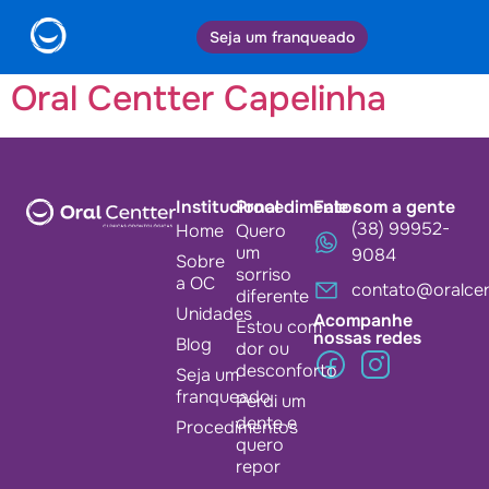
Cidade:
Capelinha
Seja um franqueado
Oral Centter Capelinha
Institucional
Procedimentos
Fale com a gente
(38) 99952-
Home
Quero
um
9084
Sobre
sorriso
a OC
contato@oralcen
diferente
Unidades
Acompanhe
Estou com
nossas redes
Blog
dor ou
desconforto
Seja um
franqueado
Perdi um
dente e
Procedimentos
quero
repor