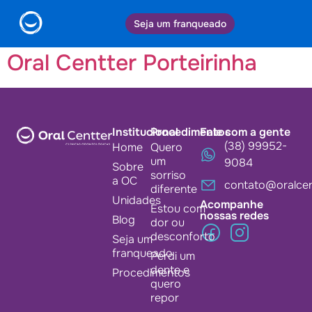
Cidade:
Porteirinha
Seja um franqueado
Oral Centter Porteirinha
Institucional
Procedimentos
Fale com a gente
(38) 99952-
Home
Quero
um
9084
Sobre
sorriso
a OC
contato@oralcen
diferente
Unidades
Acompanhe
Estou com
nossas redes
Blog
dor ou
desconforto
Seja um
franqueado
Perdi um
dente e
Procedimentos
quero
repor