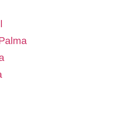
l
 Palma
a
a